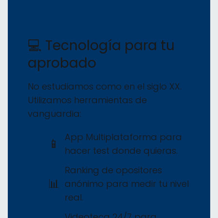
💻 Tecnología para tu
aprobado
No estudiamos como en el siglo XX.
Utilizamos herramientas de
vanguardia:
App Multiplataforma para
📱
hacer test donde quieras.
Ranking de opositores
📊
anónimo para medir tu nivel
real.
Videoteca 24/7 para