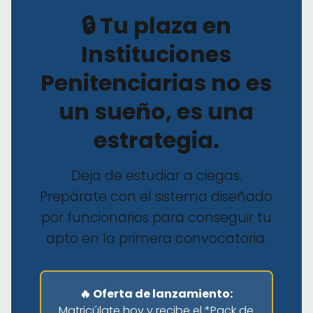
🔒 Tu plaza en
Instituciones
Penitenciarias no es
un sueño, es una
estrategia.
Deja de estudiar a ciegas.
Prepárate con el sistema diseñado
por funcionarios para conseguir tu
apto en la primera convocatoria.
🔥 Oferta de lanzamiento:
Matricúlate hoy y recibe el *Pack de