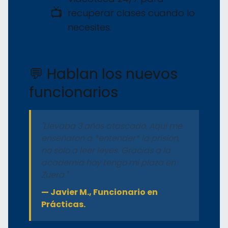
📺
recuperar clases cuando lo
necesites.
💬 Hablan los nuevos
funcionarios
"Llevaba 3 años atascado. Aquí me
enseñaron a *entender* la prisión,
no solo a leer leyes. Gracias a la
academia hoy tengo mi plaza en
Zuera."
— Javier M., Funcionario en
Prácticas.