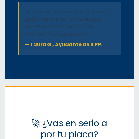
"El método de análisis de supuestos
prácticos me dio la clave para
sacar un 9 en el examen. La
inversión merece la pena."
— Laura G., Ayudante de II.PP.
🚀 ¿Vas en serio a
por tu placa?